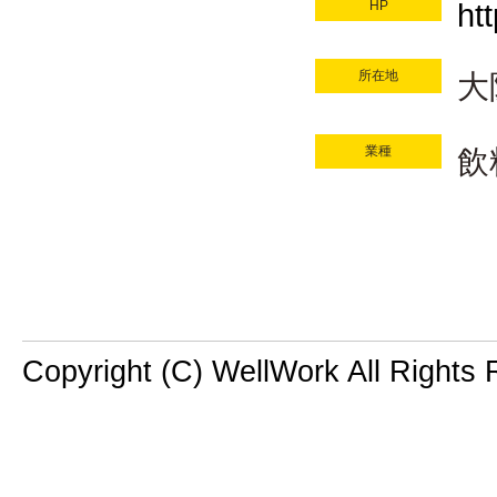
ht
HP
所在地
大
業種
飲
Copyright (C) WellWork All Rights