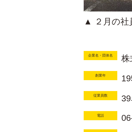
▲ ２月の
企業名・団体名
株
創業年
1
従業員数
3
06
電話