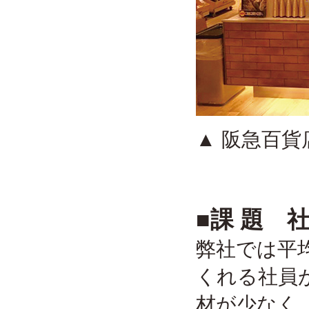
▲ 阪急百
■課 題 
弊社では平
くれる社員
材が少なく